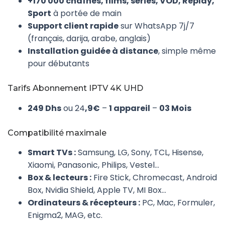
+170 000 chaînes, films, séries, VOD, Replay,
Sport
à portée de main
Support client rapide
sur WhatsApp 7j/7
(français, darija, arabe, anglais)
Installation guidée à distance
, simple même
pour débutants
Tarifs Abonnement IPTV 4K UHD
249 Dhs
ou 24
,9€
–
1 appareil
–
03 Mois
Compatibilité maximale
Smart TVs :
Samsung, LG, Sony, TCL, Hisense,
Xiaomi, Panasonic, Philips, Vestel…
Box & lecteurs :
Fire Stick, Chromecast, Android
Box, Nvidia Shield, Apple TV, MI Box…
Ordinateurs & récepteurs :
PC, Mac, Formuler,
Enigma2, MAG, etc.