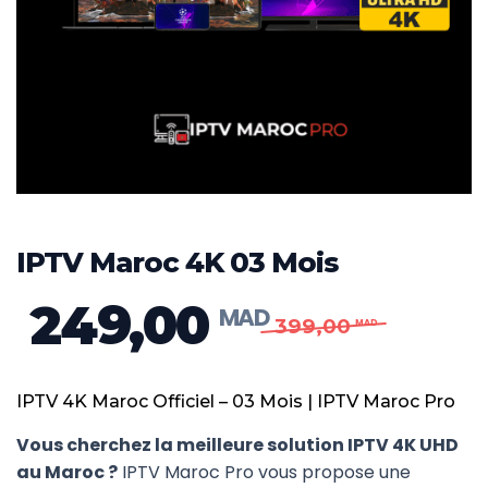
IPTV Maroc 4K 03 Mois
249,00
399,00
Le
Le
prix
prix
IPTV 4K Maroc Officiel – 03 Mois | IPTV Maroc Pro
initial
actuel
était :
est :
Vous cherchez la meilleure solution IPTV 4K UHD
au Maroc ?
IPTV Maroc Pro vous propose une
MAD 399,00.
MAD 249,00.