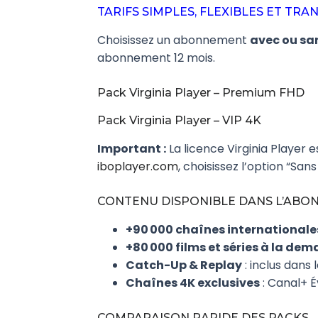
TARIFS SIMPLES, FLEXIBLES ET TR
Choisissez un abonnement
avec ou sa
abonnement 12 mois.
Pack Virginia Player – Premium FHD
Pack Virginia Player – VIP 4K
Important :
La licence Virginia Player e
iboplayer.com
, choisissez l’option “Sans
CONTENU DISPONIBLE DANS L’AB
+90 000 chaînes internationale
+80 000 films et séries à la de
Catch-Up & Replay
: inclus dans 
Chaînes 4K exclusives
: Canal+ 
COMPARAISON RAPIDE DES PACKS