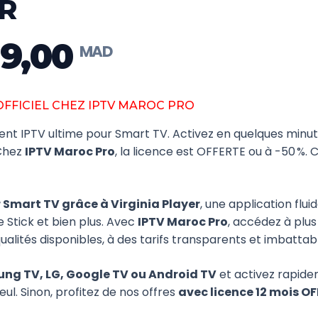
ER
9,00
Plage
de
prix :
– OFFICIEL CHEZ IPTV MAROC PRO
MAD 99,00
nt IPTV ultime pour Smart TV. Activez en quelques minut
à
 Chez
IPTV Maroc Pro
, la licence est OFFERTE ou à -50 %. 
MAD 599,00
r Smart TV grâce à Virginia Player
, une application flu
 Stick et bien plus. Avec
IPTV Maroc Pro
, accédez à plus 
alités disponibles, à des tarifs transparents et imbatta
ng TV, LG, Google TV ou Android TV
et activez rapid
l. Sinon, profitez de nos offres
avec licence 12 mois O