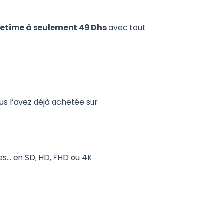
ifetime à seulement 49 Dhs
avec tout
ous l’avez déjà achetée sur
es… en SD, HD, FHD ou 4K