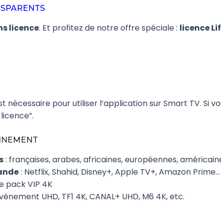
ANSPARENTS
ns licence
. Et profitez de notre offre spéciale :
licence L
st nécessaire pour utiliser l’application sur Smart TV. Si v
 licence”.
ONNEMENT
s
: françaises, arabes, africaines, européennes, américain
mande
: Netflix, Shahid, Disney+, Apple TV+, Amazon Prime…
le pack VIP 4K
Événement UHD, TF1 4K, CANAL+ UHD, M6 4K, etc.