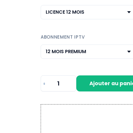
ABONNEMENT IPTV
Ajouter au pani
quantité
de
VIRGINIA
PLAYER