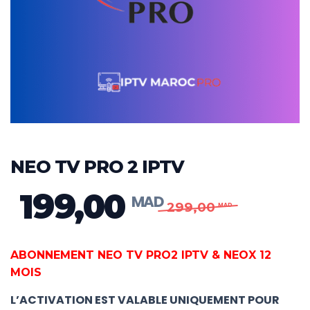
NEO TV PRO 2 IPTV
199,00
299,00
Le
Le
prix
prix
ABONNEMENT NEO TV PRO2 IPTV & NEOX
12
initial
actuel
MOIS
était :
est :
L’ACTIVATION EST VALABLE UNIQUEMENT POUR
MAD 299,00.
MAD 199,00.