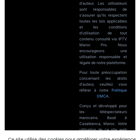
d'auteur. Les utilisateurs
sont responsables de
s'assurer qu'ils respectent
toutes les lois applicables
et les conditions
d'utilisation de tout
contenu consulté via IPTV
Maroc Pro. Nous
encourageons une
utilisation responsable et
légale de notre plateforme.
Pour toute préoccupation
concernant les droits
d'auteur, veuillez vous
référer à notre
Politique
DMCA
.
Conçu et développé pour
les téléspectateurs
marocains. Basé à
Casablanca, Maroc. Votre
utilisation de ce site web
constitue l'acceptation de
Ce site utilise des cookies pour améliorer votre expérience,