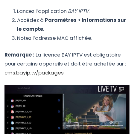
Lancez l’application
BAY IPTV
.
Accédez à
Paramètres > Informations sur
le compte
.
Notez l’adresse MAC affichée.
Remarque :
La licence BAY IPTV est obligatoire
Passer
pour certains appareils et doit être achetée sur :
au
contenu
cms.bayip.tv/packages