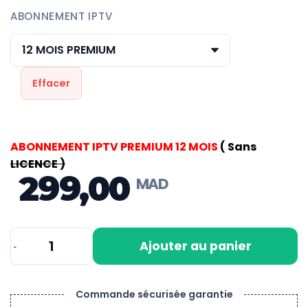
ABONNEMENT IPTV
Effacer
ABONNEMENT IPTV PREMIUM 12 MOIS
( Sans
LICENCE )
299,00
Ajouter au panier
quantité
de
BAY
Commande sécurisée garantie
IPTV