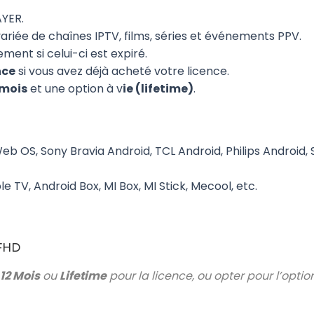
AYER.
riée de chaînes IPTV, films, séries et événements PPV.
ent si celui-ci est expiré.
nce
si vous avez déjà acheté votre licence.
 mois
et une option à v
ie (lifetime)
.
b OS, Sony Bravia Android, TCL Android, Philips Android, 
e TV, Android Box, MI Box, MI Stick, Mecool, etc.
FHD
12 Mois
ou
Lifetime
pour la licence, ou opter pour l’optio