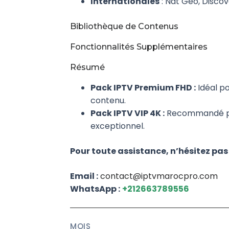
Internationales
: Nat Geo, Disco
Bibliothèque de Contenus
Fonctionnalités Supplémentaires
Résumé
Pack IPTV Premium FHD :
Idéal po
contenu.
Pack IPTV VIP 4K :
Recommandé pour
exceptionnel.
Pour toute assistance, n’hésitez pas
Email :
contact@iptvmarocpro.com
WhatsApp :
+212663789556
MOIS