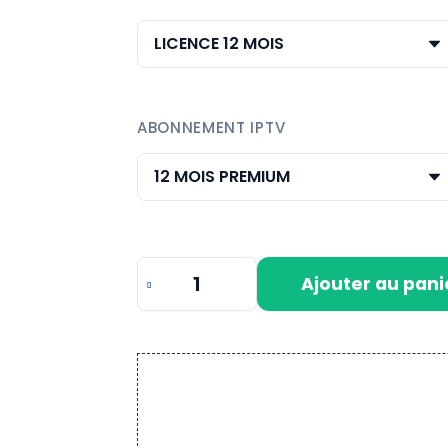
ABONNEMENT IPTV
Ajouter au pani
quantité
de
BOB
PLAYER