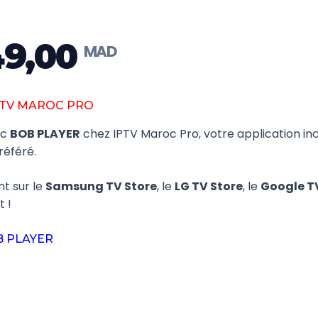
9,00
Plage
de
prix :
PTV MAROC PRO
MAD 99,00
ec
BOB PLAYER
chez IPTV Maroc Pro, votre application inc
à
référé.
MAD 649,00
t sur le
Samsung TV Store
, le
LG TV Store
, le
Google T
t !
B PLAYER