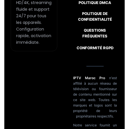
page
HD/4K, streaming
POLITIQUE DMCA
fluide et support
du
POLITIQUE DE
24/7 pour tous
produit
CONFIDENTIALITÉ
les appareils.
Configuration
Passer
QUESTIONS
rapide, activation
FRÉQUENTES
au
immédiate.
contenu
CONFORMITÉ RGPD
IPTV Maroc Pro
n'est
affilié à aucun réseau de
télévision ou fournisseur
de contenu mentionné sur
ce site web. Toutes les
marques et logos sont la
propriété de leurs
propriétaires respectifs.
Notre service fournit un