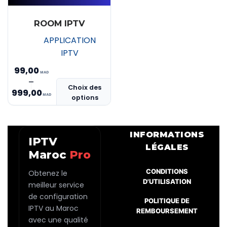
ROOM IPTV
APPLICATION
IPTV
99,00
Ce
–
Plage
Choix des
produit
999,00
options
de
a
prix :
plusieurs
MAD 99,00
variations.
INFORMATIONS
IPTV
Les
à
LÉGALES
Maroc
Pro
options
MAD 999,00
peuvent
CONDITIONS
Obtenez le
être
D'UTILISATION
meilleur service
choisies
de configuration
POLITIQUE DE
sur
IPTV au Maroc
REMBOURSEMENT
la
avec une qualité