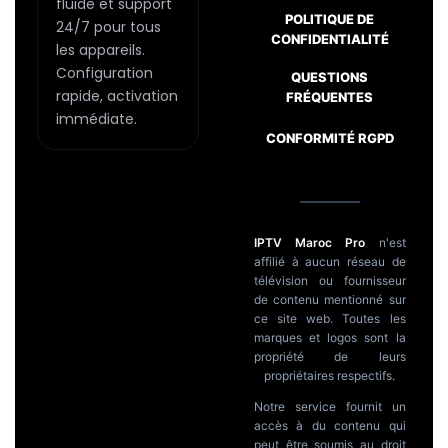
fluide et support
POLITIQUE DE
24/7 pour tous
CONFIDENTIALITÉ
les appareils.
Configuration
QUESTIONS
Passer
rapide, activation
FRÉQUENTES
au
immédiate.
CONFORMITÉ RGPD
contenu
IPTV Maroc Pro
n'est
affilié à aucun réseau de
télévision ou fournisseur
de contenu mentionné sur
ce site web. Toutes les
marques et logos sont la
propriété de leurs
propriétaires respectifs.
Notre service fournit un
accès à du contenu qui
peut être soumis au droit