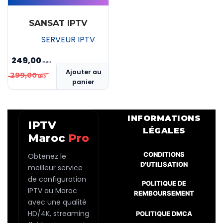
SANSAT IPTV
SERVEUR IPTV
249,00
Le
Le
Ajouter au
299,00
panier
prix
prix
initial
actuel
était :
est :
INFORMATIONS
IPTV
MAD 299,00.
MAD 249,00.
LÉGALES
Maroc
Pro
CONDITIONS
Obtenez le
D'UTILISATION
meilleur service
de configuration
POLITIQUE DE
IPTV au Maroc
REMBOURSEMENT
avec une qualité
HD/4K, streaming
POLITIQUE DMCA