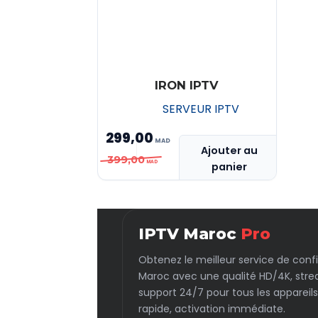
IRON IPTV
SERVEUR IPTV
299,00
Ajouter au
Le
Le
399,00
panier
prix
prix
initial
actuel
était :
est :
IPTV Maroc
Pro
MAD 399,00.
MAD 299,00.
Obtenez le meilleur service de conf
Maroc avec une qualité HD/4K, stre
support 24/7 pour tous les appareils
rapide, activation immédiate.