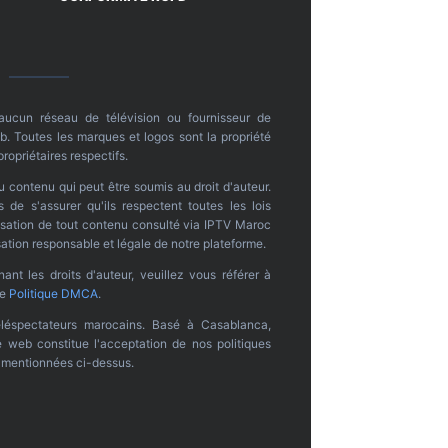
 aucun réseau de télévision ou fournisseur de
. Toutes les marques et logos sont la propriété
propriétaires respectifs.
u contenu qui peut être soumis au droit d'auteur.
s de s'assurer qu'ils respectent toutes les lois
ilisation de tout contenu consulté via IPTV Maroc
ation responsable et légale de notre plateforme.
nt les droits d'auteur, veuillez vous référer à
re
Politique DMCA
.
léspectateurs marocains. Basé à Casablanca,
te web constitue l'acceptation de nos politiques
s mentionnées ci-dessus.