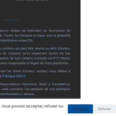
 aucun réseau de télévision ou fournisseur de
. Toutes les marques et logos sont la propriété
propriétaires respectifs.
u contenu qui peut être soumis au droit d'auteur.
s de s'assurer qu'ils respectent toutes les lois
ilisation de tout contenu consulté via IPTV Maroc
ation responsable et légale de notre plateforme.
nt les droits d'auteur, veuillez vous référer à
re
Politique DMCA
.
léspectateurs marocains. Basé à Casablanca,
te web constitue l'acceptation de nos politiques
s mentionnées ci-dessus.
é. Vous pouvez accepter, refuser ou
Accepter
Refuser