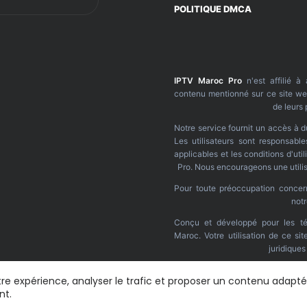
POLITIQUE DMCA
IPTV Maroc Pro
n'est affilié à
contenu mentionné sur ce site web
de leurs 
Notre service fournit un accès à d
Les utilisateurs sont responsable
applicables et les conditions d'ut
Pro. Nous encourageons une utilis
Pour toute préoccupation concerna
not
Conçu et développé pour les té
Maroc. Votre utilisation de ce si
juridique
otre expérience, analyser le trafic et proposer un contenu adapt
nt.
 réservés.