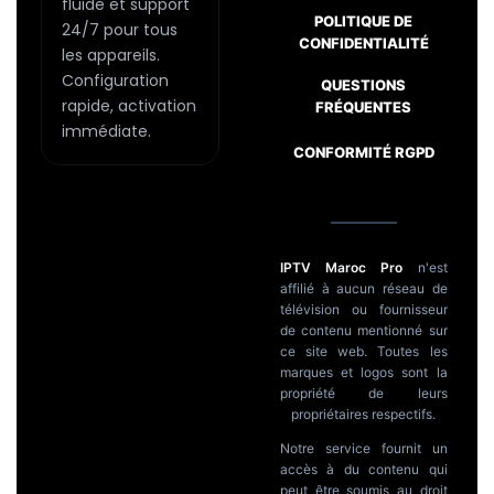
fluide et support
POLITIQUE DE
24/7 pour tous
CONFIDENTIALITÉ
les appareils.
Configuration
QUESTIONS
Passer
rapide, activation
FRÉQUENTES
au
immédiate.
CONFORMITÉ RGPD
contenu
IPTV Maroc Pro
n'est
affilié à aucun réseau de
télévision ou fournisseur
de contenu mentionné sur
ce site web. Toutes les
marques et logos sont la
propriété de leurs
propriétaires respectifs.
Notre service fournit un
accès à du contenu qui
peut être soumis au droit