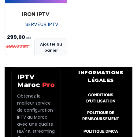
IRON IPTV
SERVEUR IPTV
299,00
Le
Le
Ajouter au
399,00
panier
prix
prix
initial
actuel
était :
est :
INFORMATIONS
IPTV
MAD 399,00.
MAD 299,00.
LÉGALES
Maroc
Pro
CONDITIONS
Obtenez le
D'UTILISATION
meilleur service
de configuration
POLITIQUE DE
IPTV au Maroc
REMBOURSEMENT
avec une qualité
HD/4K, streaming
POLITIQUE DMCA