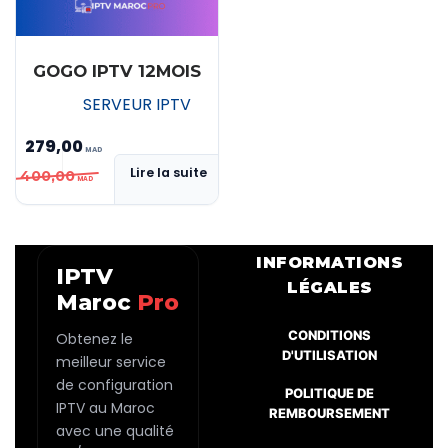
GOGO IPTV 12MOIS
SERVEUR IPTV
279,00
Le
Le
Lire la suite
400,00
prix
prix
initial
actuel
était :
est :
INFORMATIONS
IPTV
MAD 400,00.
MAD 279,00.
LÉGALES
Maroc
Pro
CONDITIONS
Obtenez le
D'UTILISATION
meilleur service
de configuration
POLITIQUE DE
IPTV au Maroc
REMBOURSEMENT
avec une qualité