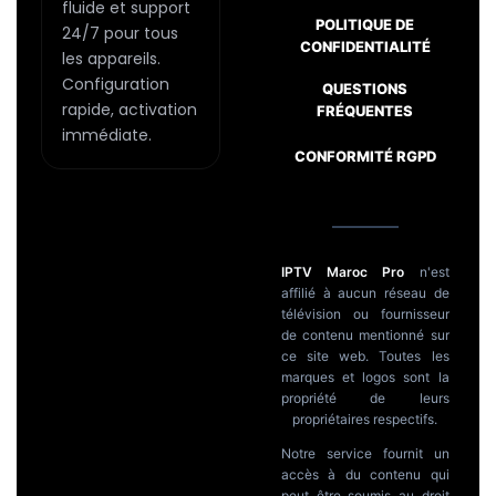
fluide et support
du
POLITIQUE DE
24/7 pour tous
produit
CONFIDENTIALITÉ
les appareils.
Configuration
QUESTIONS
Passer
rapide, activation
FRÉQUENTES
au
immédiate.
CONFORMITÉ RGPD
contenu
IPTV Maroc Pro
n'est
affilié à aucun réseau de
télévision ou fournisseur
de contenu mentionné sur
ce site web. Toutes les
marques et logos sont la
propriété de leurs
propriétaires respectifs.
Notre service fournit un
accès à du contenu qui
peut être soumis au droit