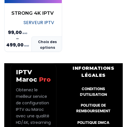
STRONG 4K IPTV
SERVEUR IPTV
99,00
Ce
–
Plage
Choix des
produit
499,00
options
de
a
prix :
plusieurs
MAD 99,00
variations.
INFORMATIONS
IPTV
Les
à
LÉGALES
Maroc
Pro
options
MAD 499,00
peuvent
CONDITIONS
Obtenez le
être
D'UTILISATION
meilleur service
choisies
de configuration
POLITIQUE DE
sur
IPTV au Maroc
REMBOURSEMENT
la
avec une qualité
page
HD/4K, streaming
POLITIQUE DMCA