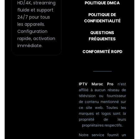
page
HD/4K, streaming
POLITIQUE DMCA
fluide et support
du
POLITIQUE DE
24/7 pour tous
produit
CONFIDENTIALITÉ
les appareils.
Configuration
Passer
QUESTIONS
rapide, activation
FRÉQUENTES
au
immédiate.
contenu
CONFORMITÉ RGPD
IPTV Maroc Pro
n'est
affilié à aucun réseau de
télévision ou fournisseur
de contenu mentionné sur
ce site web. Toutes les
marques et logos sont la
propriété de leurs
propriétaires respectifs.
Notre service fournit un