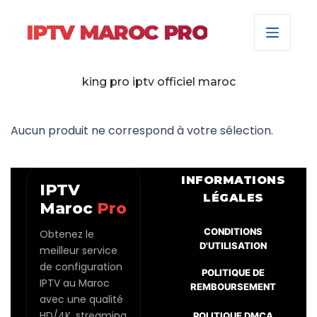
IPTV MAROC PRO
king pro iptv officiel maroc
Aucun produit ne correspond à votre sélection.
INFORMATIONS
IPTV
LÉGALES
Maroc
Pro
CONDITIONS
Obtenez le
D'UTILISATION
meilleur service
de configuration
POLITIQUE DE
IPTV au Maroc
REMBOURSEMENT
avec une qualité
HD/4K, streaming
POLITIQUE DMCA