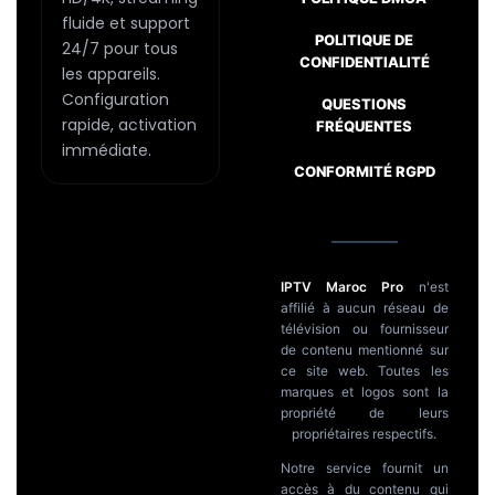
fluide et support
POLITIQUE DE
24/7 pour tous
CONFIDENTIALITÉ
les appareils.
Configuration
QUESTIONS
rapide, activation
FRÉQUENTES
immédiate.
CONFORMITÉ RGPD
IPTV Maroc Pro
n'est
affilié à aucun réseau de
télévision ou fournisseur
de contenu mentionné sur
Passer
ce site web. Toutes les
au
marques et logos sont la
contenu
propriété de leurs
propriétaires respectifs.
Notre service fournit un
accès à du contenu qui