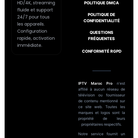
page
HD/4K, streaming
POLITIQUE DMCA
fluide et support
du
POLITIQUE DE
24/7 pour tous
produit
CONFIDENTIALITÉ
les appareils.
Configuration
Passer
QUESTIONS
rapide, activation
FRÉQUENTES
au
immédiate.
contenu
CONFORMITÉ RGPD
IPTV Maroc Pro
n'est
affilié à aucun réseau de
télévision ou fournisseur
de contenu mentionné sur
ce site web. Toutes les
marques et logos sont la
propriété de leurs
propriétaires respectifs.
Notre service fournit un