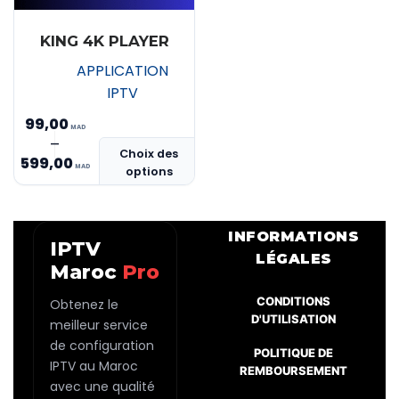
KING 4K PLAYER
APPLICATION
IPTV
99,00
Ce
–
Plage
Choix des
produit
599,00
options
de
a
prix :
plusieurs
MAD 99,00
variations.
INFORMATIONS
IPTV
Les
à
LÉGALES
Maroc
Pro
options
MAD 599,00
peuvent
CONDITIONS
Obtenez le
être
D'UTILISATION
meilleur service
choisies
de configuration
POLITIQUE DE
sur
IPTV au Maroc
REMBOURSEMENT
la
avec une qualité