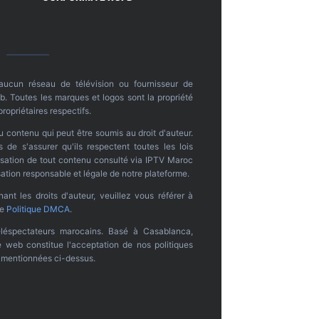
 aucun réseau de télévision ou fournisseur de
. Toutes les marques et logos sont la propriété
propriétaires respectifs.
u contenu qui peut être soumis au droit d'auteur.
s de s'assurer qu'ils respectent toutes les lois
ilisation de tout contenu consulté via IPTV Maroc
ation responsable et légale de notre plateforme.
nt les droits d'auteur, veuillez vous référer à
re
Politique DMCA
.
léspectateurs marocains. Basé à Casablanca,
te web constitue l'acceptation de nos politiques
s mentionnées ci-dessus.