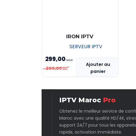
IRON IPTV
SERVEUR IPTV
299,00
Ajouter au
Le
Le
399,00
panier
prix
prix
initial
actuel
était :
est :
IPTV Maroc
Pro
MAD 399,00.
MAD 299,00.
Obtenez le meilleur service de conf
Maroc avec une qualité HD/4K, stre
support 24/7 pour tous les appareils
rapide, activation immédiate.