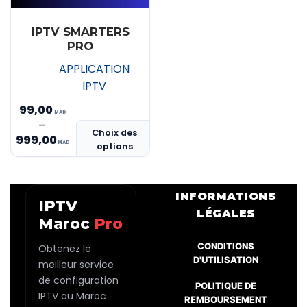
IPTV SMARTERS
PRO
APPLICATION
IPTV
99,00
Ce
–
Plage
Choix des
produit
999,00
options
de
a
prix :
plusieurs
MAD 99,00
variations.
INFORMATIONS
IPTV
Les
à
LÉGALES
Maroc
Pro
options
MAD 999,00
peuvent
CONDITIONS
Obtenez le
être
D'UTILISATION
meilleur service
choisies
de configuration
POLITIQUE DE
sur
IPTV au Maroc
REMBOURSEMENT