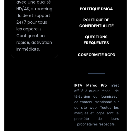
la
avec une qualité
page
HD/4K, streaming
POLITIQUE DMCA
fluide et support
du
POLITIQUE DE
24/7 pour tous
produit
CONFIDENTIALITÉ
les appareils.
Passer
Configuration
QUESTIONS
au
rapide, activation
FRÉQUENTES
contenu
immédiate.
CONFORMITÉ RGPD
IPTV Maroc Pro
n'est
affilié à aucun réseau de
télévision ou fournisseur
de contenu mentionné sur
ce site web. Toutes les
marques et logos sont la
propriété de leurs
propriétaires respectifs.