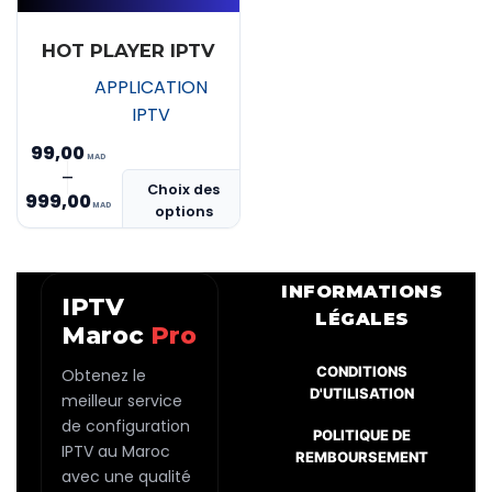
HOT PLAYER IPTV
APPLICATION
IPTV
99,00
Ce
–
Plage
Choix des
produit
999,00
options
de
a
prix :
plusieurs
MAD 99,00
variations.
INFORMATIONS
IPTV
Les
à
LÉGALES
Maroc
Pro
options
MAD 999,00
peuvent
CONDITIONS
Obtenez le
être
D'UTILISATION
meilleur service
choisies
de configuration
POLITIQUE DE
sur
IPTV au Maroc
REMBOURSEMENT
la
avec une qualité