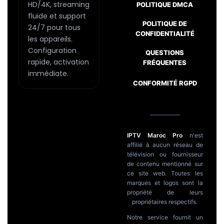
page
HD/4K, streaming
POLITIQUE DMCA
fluide et support
du
POLITIQUE DE
24/7 pour tous
produit
CONFIDENTIALITÉ
les appareils.
Configuration
Passer
QUESTIONS
rapide, activation
FRÉQUENTES
au
immédiate.
contenu
CONFORMITÉ RGPD
IPTV Maroc Pro
n'est
affilié à aucun réseau de
télévision ou fournisseur
de contenu mentionné sur
ce site web. Toutes les
marques et logos sont la
propriété de leurs
propriétaires respectifs.
Notre service fournit un