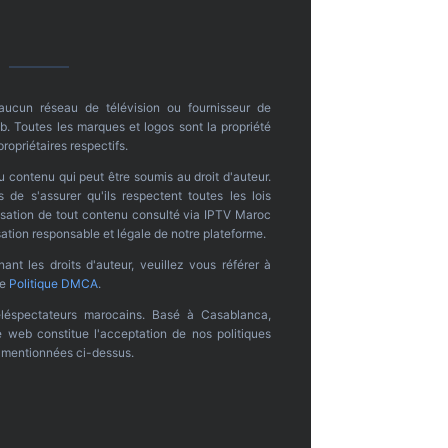
 aucun réseau de télévision ou fournisseur de
. Toutes les marques et logos sont la propriété
propriétaires respectifs.
u contenu qui peut être soumis au droit d'auteur.
s de s'assurer qu'ils respectent toutes les lois
ilisation de tout contenu consulté via IPTV Maroc
ation responsable et légale de notre plateforme.
nt les droits d'auteur, veuillez vous référer à
re
Politique DMCA
.
léspectateurs marocains. Basé à Casablanca,
te web constitue l'acceptation de nos politiques
s mentionnées ci-dessus.