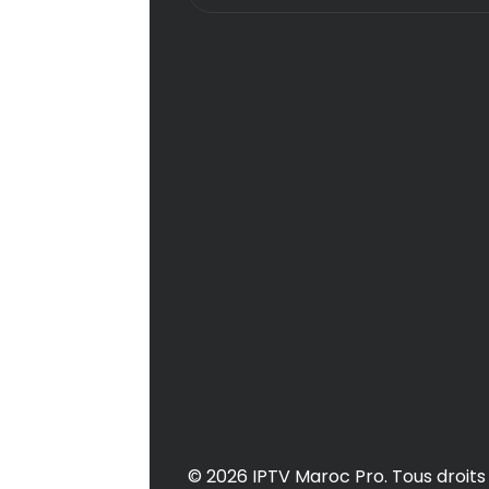
sur
la
page
du
produit
© 2026 IPTV Maroc Pro. Tous droits