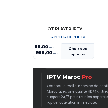
HOT PLAYER IPTV
APPLICATION IPTV
99,00
–
Ce
Choix des
999,00
Plage
produit
options
de
a
prix :
plusieurs
MAD 99,00
variations.
IPTV Maroc
Pro
Les
à
options
MAD 999,00
Obtenez le meilleur service de conf
peuvent
Maroc avec une qualité HD/4K, stre
être
support 24/7 pour tous les appareils
choisies
rapide, activation immédiate.