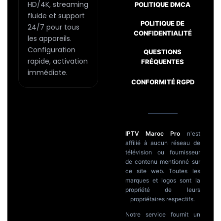
page
HD/4K, streaming
POLITIQUE DMCA
fluide et support
du
POLITIQUE DE
24/7 pour tous
produit
CONFIDENTIALITÉ
les appareils.
Configuration
Passer
QUESTIONS
rapide, activation
FRÉQUENTES
au
immédiate.
contenu
CONFORMITÉ RGPD
IPTV Maroc Pro
n'est
affilié à aucun réseau de
télévision ou fournisseur
de contenu mentionné sur
ce site web. Toutes les
marques et logos sont la
propriété de leurs
propriétaires respectifs.
Notre service fournit un