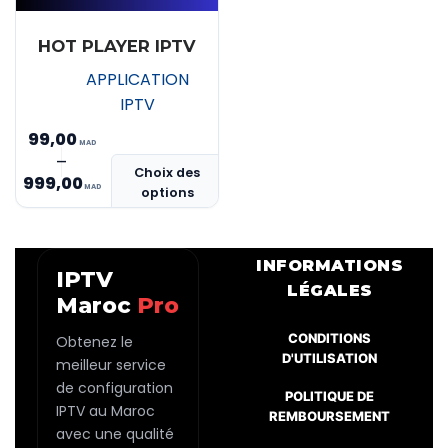
HOT PLAYER IPTV
APPLICATION
IPTV
99,00
Ce
–
Plage
Choix des
produit
999,00
options
de
a
prix :
plusieurs
MAD 99,00
variations.
INFORMATIONS
IPTV
Les
à
LÉGALES
Maroc
Pro
options
MAD 999,00
peuvent
CONDITIONS
Obtenez le
être
D'UTILISATION
meilleur service
choisies
de configuration
POLITIQUE DE
sur
IPTV au Maroc
REMBOURSEMENT
la
avec une qualité