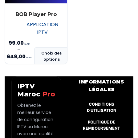
BOB Player Pro
APPLICATION
IPTV
99,00
Ce
–
Plage
Choix des
produit
649,00
options
de
a
prix :
plusieurs
MAD 99,00
variations.
INFORMATIONS
IPTV
Les
à
LÉGALES
Maroc
Pro
options
MAD 649,00
peuvent
CONDITIONS
Obtenez le
être
D'UTILISATION
meilleur service
choisies
de configuration
POLITIQUE DE
sur
IPTV au Maroc
REMBOURSEMENT
la
avec une qualité