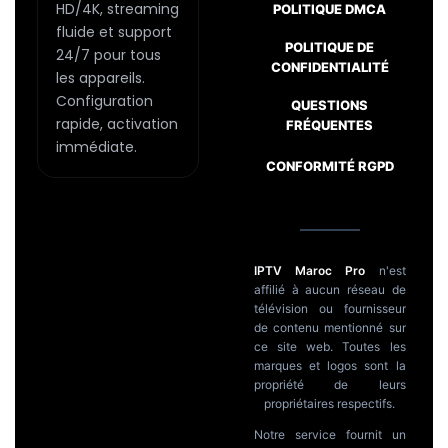
page
HD/4K, streaming
POLITIQUE DMCA
fluide et support
du
POLITIQUE DE
24/7 pour tous
produit
CONFIDENTIALITÉ
les appareils.
Configuration
Passer
QUESTIONS
rapide, activation
FRÉQUENTES
au
immédiate.
contenu
CONFORMITÉ RGPD
IPTV Maroc Pro
n'est
affilié à aucun réseau de
télévision ou fournisseur
de contenu mentionné sur
ce site web. Toutes les
marques et logos sont la
propriété de leurs
propriétaires respectifs.
Notre service fournit un