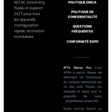
page
HD/4K, streaming
POLITIQUE DMCA
fluide et support
du
POLITIQUE DE
24/7 pour tous
produit
CONFIDENTIALITÉ
les appareils.
Configuration
Passer
QUESTIONS
rapide, activation
FRÉQUENTES
au
immédiate.
contenu
CONFORMITÉ RGPD
IPTV Maroc Pro
n'est
affilié à aucun réseau de
télévision ou fournisseur
de contenu mentionné sur
ce site web. Toutes les
marques et logos sont la
propriété de leurs
propriétaires respectifs.
Notre service fournit un