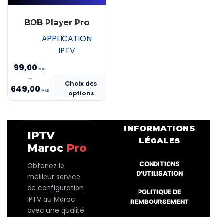
BOB Player Pro
APPLICATION
IPTV
99,00
Ce
–
Plage
Choix des
produit
649,00
options
de
a
prix :
plusieurs
MAD 99,00
variations.
INFORMATIONS
IPTV
Les
à
LÉGALES
Maroc
Pro
options
MAD 649,00
peuvent
CONDITIONS
Obtenez le
être
D'UTILISATION
meilleur service
choisies
de configuration
POLITIQUE DE
sur
IPTV au Maroc
REMBOURSEMENT
la
avec une qualité