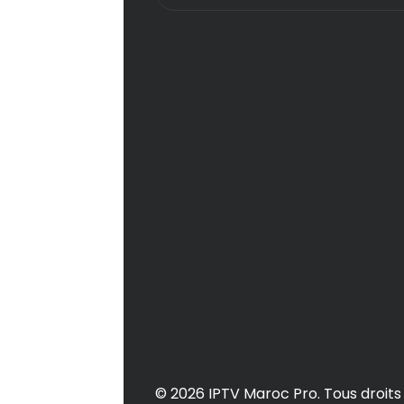
sur
la
page
du
produit
© 2026 IPTV Maroc Pro. Tous droits