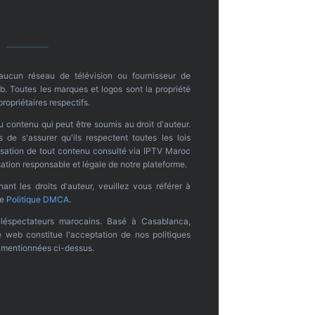
 aucun réseau de télévision ou fournisseur de
. Toutes les marques et logos sont la propriété
propriétaires respectifs.
u contenu qui peut être soumis au droit d'auteur.
s de s'assurer qu'ils respectent toutes les lois
ilisation de tout contenu consulté via IPTV Maroc
ation responsable et légale de notre plateforme.
nt les droits d'auteur, veuillez vous référer à
re
Politique DMCA
.
léspectateurs marocains. Basé à Casablanca,
te web constitue l'acceptation de nos politiques
s mentionnées ci-dessus.