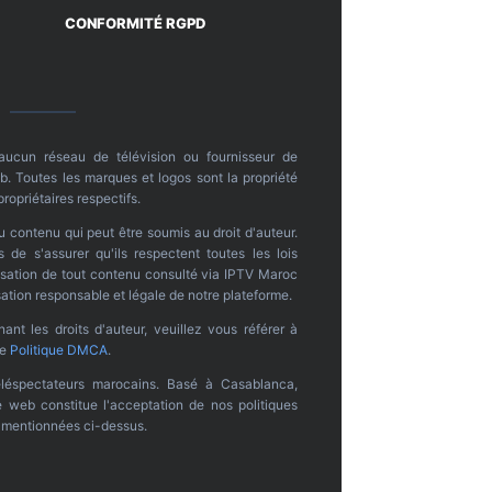
CONFORMITÉ RGPD
 aucun réseau de télévision ou fournisseur de
. Toutes les marques et logos sont la propriété
propriétaires respectifs.
u contenu qui peut être soumis au droit d'auteur.
s de s'assurer qu'ils respectent toutes les lois
ilisation de tout contenu consulté via IPTV Maroc
ation responsable et légale de notre plateforme.
nt les droits d'auteur, veuillez vous référer à
re
Politique DMCA
.
léspectateurs marocains. Basé à Casablanca,
te web constitue l'acceptation de nos politiques
s mentionnées ci-dessus.