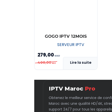
GOGO IPTV 12MOIS
SERVEUR IPTV
279,00
Le
Le
Lire la suite
400,00
prix
prix
initial
actuel
était :
est :
IPTV Maroc
Pro
MAD 400,00.
MAD 279,00.
Obtenez le meilleur service de conf
Maroc avec une qualité HD/4K, stre
support 24/7 pour tous les appareils